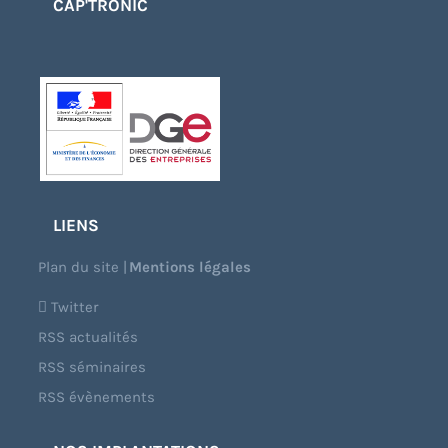
CAP'TRONIC
LIENS
Plan du site
|
Mentions légales
Twitter
RSS actualités
RSS séminaires
RSS évènements