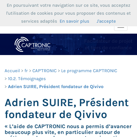
En poursuivant votre navigation sur ce site, vous acceptez
l'utilisation de cookies pour vous proposer des contenus et
services adaptés
En savoir plus
J'accepte
Toggle
navigat
Accueil
fr
CAP’TRONIC
Le programme CAP’TRONIC
10.2. Témoignages
Adrien SUIRE, Président fondateur de Qivivo
Adrien SUIRE, Président
fondateur de Qivivo
« L’aide de CAP’TRONIC nous a permis d’avancer
beaucoup plus vite, en particulier autour de