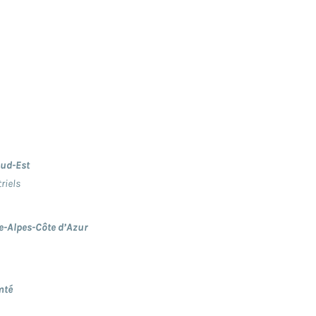
Sud-Est
riels
e-Alpes-Côte d’Azur
mté