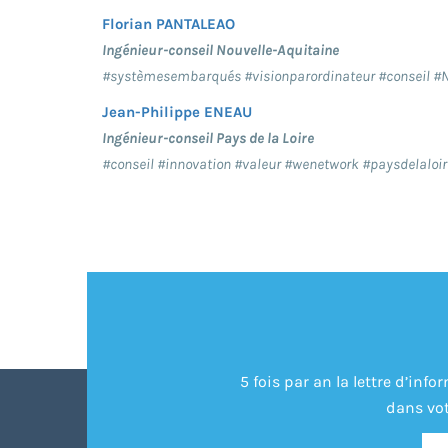
Florian PANTALEAO
Ingénieur-conseil Nouvelle-Aquitaine
#systèmesembarqués #visionparordinateur #conseil #
Jean-Philippe ENEAU
Ingénieur-conseil Pays de la Loire
#conseil #innovation #valeur #wenetwork #paysdelaloir
5 fois par an la lettre d’in
dans vot