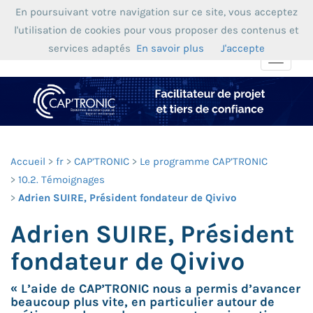
En poursuivant votre navigation sur ce site, vous acceptez
l'utilisation de cookies pour vous proposer des contenus et
services adaptés
En savoir plus
J'accepte
Toggle
navigat
Accueil
fr
CAP’TRONIC
Le programme CAP’TRONIC
10.2. Témoignages
Adrien SUIRE, Président fondateur de Qivivo
Adrien SUIRE, Président
fondateur de Qivivo
« L’aide de CAP’TRONIC nous a permis d’avancer
beaucoup plus vite, en particulier autour de