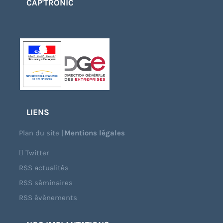
CAP'TRONIC
LIENS
Plan du site
|
Mentions légales
Twitter
RSS actualités
RSS séminaires
RSS évènements